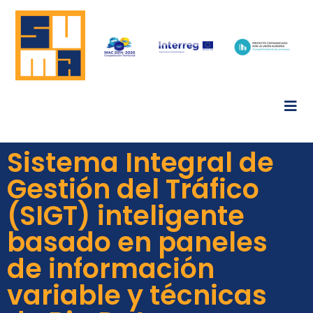
Sistema Integral de
Gestión del Tráfico
(SIGT) inteligente
basado en paneles
de información
variable y técnicas