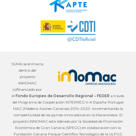
SUMA se enmarca
dentro del
proyecto
INNOMAC
cofinanciado por
el
Fondo Europeo de Desarrollo Regional – FEDER
a través
del Programa de Cooperación INTERREG V-A España-Portugal
MAC (Madeira-Azores-Canarias) 2014-2020. Incrementando la
competitividad de las pymes innovadoras en la Macaronesia. El
proyecto INNOMAC está liderado por la Sociedad de Promoción
Económica de Gran Canaria (SPEGC) en colaboración con la
Fundación Canaria Parque Científico Tecnológico de la ULPGC