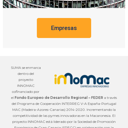
Empresas
SUMA se enmarca
dentro del
proyecto
INNOMAC
cofinanciado por
el
Fondo Europeo de Desarrollo Regional – FEDER
a través
del Programa de Cooperación INTERREG V-A España-Portugal
MAC (Madeira-Azores-Canarias) 2014-2020. Incrementando la
competitividad de las pymes innovadoras en la Macaronesia. El
proyecto INNOMAC está liderado por la Sociedad de Promoción
Económica de Gran Canaria (SPEGC) en colaboración con la