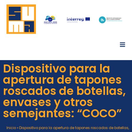
Dispositivo para la
apertura de tapones
roscados de botellas,
envases y otros
semejantes: “COCO”
Inicio
»
Dispositivo para la apertura de tapones roscados de botellas,